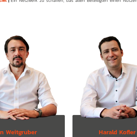
Ziel
|
Ein Netzwerk zu schaffen, das allen Beteiligten einen Nutze
an Weitgruber
Harald Kofler