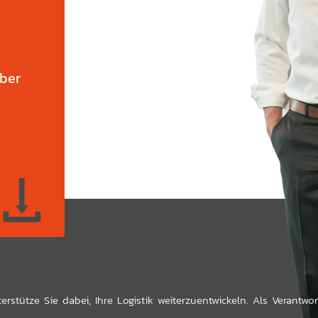
uber
terstütze Sie dabei, Ihre Logistik weiterzuentwickeln. Als Verantw