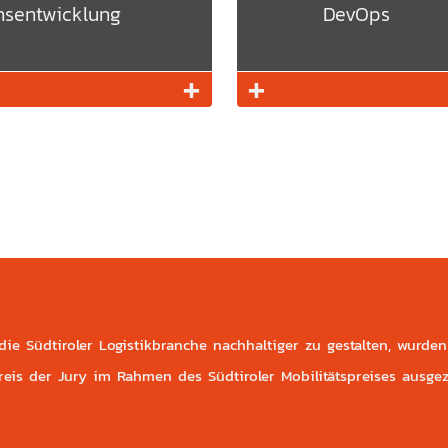
sentwicklung
DevOps
+
+
Mehr Infos
Mehr Infos
 die Südtiroler Logistikbranche nachhaltiger zu gestalten, wurden
is der Jury im Rahmen des Südtiroler Mobilitätspreises ausgez