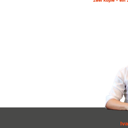
Zwei Köpfe - ein 
Iv