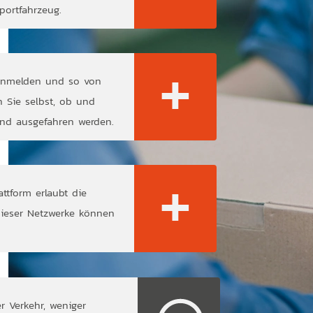
portfahrzeug.
+
anmelden und so von
fos
n Sie selbst, ob und
und ausgefahren werden.
+
attform erlaubt die
fos
dieser Netzwerke können
r Verkehr, weniger