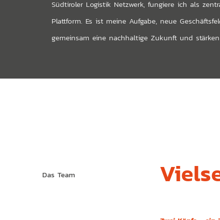
Südtiroler Logistik Netzwerk, fungiere ich als ze
Plattform. Es ist meine Aufgabe, neue Geschäfts
gemeinsam eine nachhaltige Zukunft und stärken u
Viels
Das Team