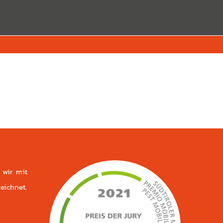
 wir mit
eichnet.